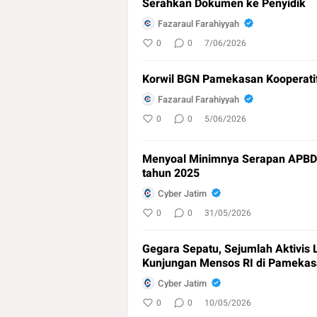
Serahkan Dokumen ke Penyidik
Fazaraul Farahiyyah
0
0
7/06/2026
Korwil BGN Pamekasan Kooperatif
Fazaraul Farahiyyah
0
0
5/06/2026
Menyoal Minimnya Serapan APBD
tahun 2025
Cyber Jatim
0
0
31/05/2026
Gegara Sepatu, Sejumlah Aktivis
Kunjungan Mensos RI di Pameka
Cyber Jatim
0
0
10/05/2026