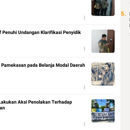
5.
 Penuhi Undangan Klarifikasi Penyidik
 Pamekasan pada Belanja Modal Daerah
 Lakukan Aksi Penolakan Terhadap
san