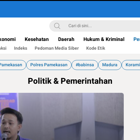
konomi
Kesehatan
Daerah
Hukum & Kriminal
Pe
ksi
Indeks
Pedoman Media Siber
Kode Etik
Pamekasan
Polres Pamekasan
#babinsa
Madura
Korami
Politik & Pemerintahan