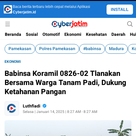
Baca berita terbaru lebih cepat melalui Aplikasi
INSTALL
Cyberjatim.id
Jejaring Technology Mainstream
Cyber Jatim
Beranda
Sosial
Otomotif
Ekonomi
Kesehatan
Daerah
Hu
Pamekasan
Polres Pamekasan
#babinsa
Madura
K
EKONOMI
Babinsa Koramil 0826-02 Tlanakan
Bersama Warga Tanam Padi, Dukung
Ketahanan Pangan
Luthfiadi
Selasa | Januari 14, 2025 | 8:27 AM - 8:27 AM