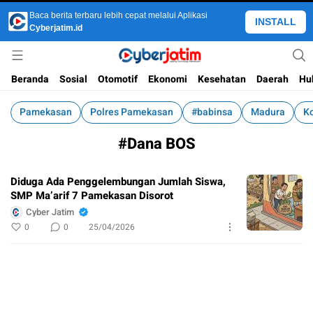
Baca berita terbaru lebih cepat melalui Aplikasi
INSTALL
Cyberjatim.id
Jejaring Technology Mainstream
Cyber Jatim
Beranda
Sosial
Otomotif
Ekonomi
Kesehatan
Daerah
Hu
Pamekasan
Polres Pamekasan
#babinsa
Madura
K
#Dana BOS
Diduga Ada Penggelembungan Jumlah Siswa,
SMP Ma’arif 7 Pamekasan Disorot
Cyber Jatim
0
0
25/04/2026