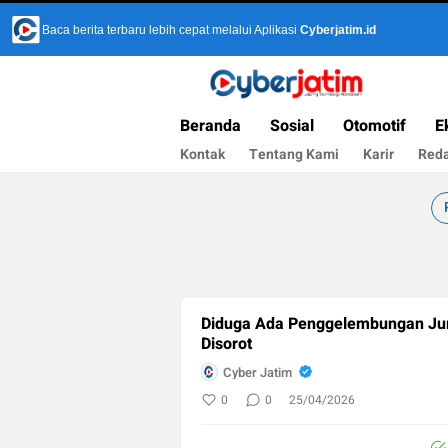
Baca berita terbaru lebih cepat melalui Aplikasi
Cyberjatim.id
Cyber Jatim
Jejaring Technology Mainstream
Beranda
Sosial
Otomotif
E
Kontak
Tentang Kami
Karir
Reda
Diduga Ada Penggelembungan Ju
Disorot
Cyber Jatim
0
0
25/04/2026