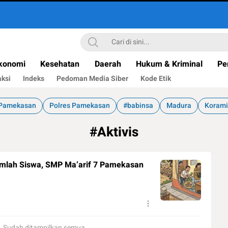
konomi
Kesehatan
Daerah
Hukum & Kriminal
Pe
ksi
Indeks
Pedoman Media Siber
Kode Etik
Pamekasan
Polres Pamekasan
#babinsa
Madura
Korami
#Aktivis
mlah Siswa, SMP Ma’arif 7 Pamekasan
Sudah ditampilkan semua