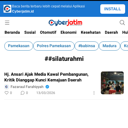
Baca berita terbaru lebih cepat melalui Aplikasi
INSTALL
Cyberjatim.id
Jejaring Technology Mainstream
Cyber Jatim
Beranda
Sosial
Otomotif
Ekonomi
Kesehatan
Daerah
Hu
Pamekasan
Polres Pamekasan
#babinsa
Madura
K
##silaturahmi
Hj. Ansari Ajak Media Kawal Pembangunan,
Kritik Dianggap Kunci Kemajuan Daerah
Fazaraul Farahiyyah
0
0
13/03/2026